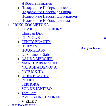
Наборы миниатюр
Подарочные Наборы для волос
Подарочные Наборы для лица
Подарочные Наборы для макияжа
Подарочные Наборы для тела
ЛЮКС КОСМЕТИКА
CHARLOTTE TILBURY
Christian Dior
CLINIQUE
Ка
FENTY BEAUTY
HERMES
Акции
Блог
HOURGLASS
La Sultane de Saba
LAURA MERCIER
MAKEUP By MARIO
NATASHA DENONA
PATRICK TA
RARE BEAUTY
RHODE
SEPHORA
SOL DE JANEIRO
Tom Ford
YVES SAINT LAURENT
+ ЕЩЕ 7
ВИТАМИНЫ