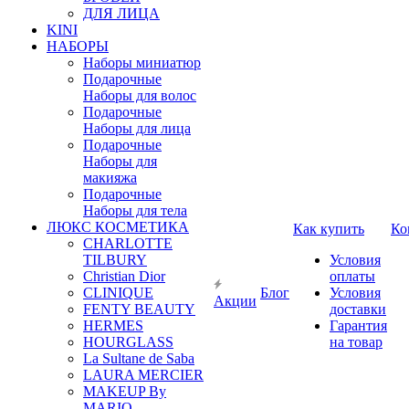
ДЛЯ ЛИЦА
KINI
НАБОРЫ
Наборы миниатюр
Подарочные
Наборы для волос
Подарочные
Наборы для лица
Подарочные
Наборы для
макияжа
Подарочные
Наборы для тела
ЛЮКС КОСМЕТИКА
Как купить
Ко
CHARLOTTE
TILBURY
Условия
Christian Dior
оплаты
CLINIQUE
Блог
Условия
Акции
FENTY BEAUTY
доставки
HERMES
Гарантия
HOURGLASS
на товар
La Sultane de Saba
LAURA MERCIER
MAKEUP By
MARIO